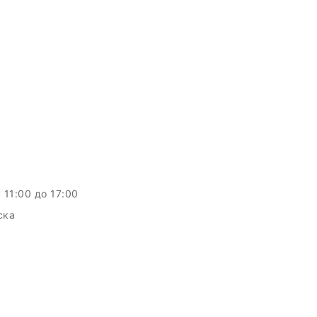
c 11:00 до 17:00
ска
c.by