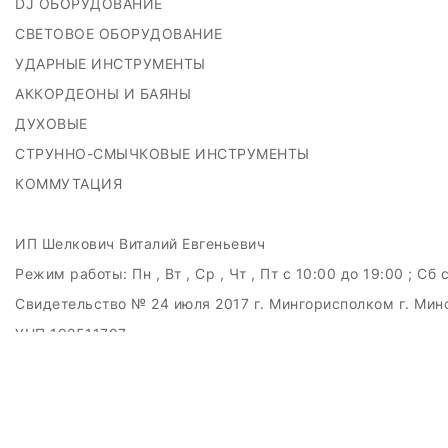
DJ ОБОРУДОВАНИЕ
СВЕТОВОЕ ОБОРУДОВАНИЕ
УДАРНЫЕ ИНСТРУМЕНТЫ
АККОРДЕОНЫ И БАЯНЫ
ДУХОВЫЕ
СТРУННО-СМЫЧКОВЫЕ ИНСТРУМЕНТЫ
КОММУТАЦИЯ
ИП Шелкович Виталий Евгеньевич
Режим работы:
Пн , Вт , Ср , Чт , Пт c 10:00 до 19:00 ; Сб 
Свидетельство № 24 июля 2017 г. Мингорисполком г. Мин
УНП 192511707
г.Минск, ул.Куйбышева, 22 (Горизонт HUB)
Дата регистрации в Торговом реестре РБ: 15.09.2015
+375(29)6151516; +375(29)362-28-75 / admin@badcatmusi