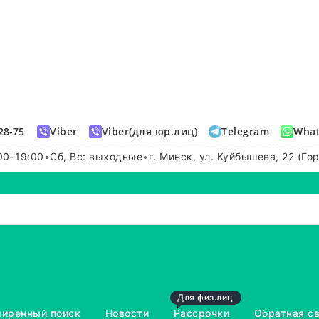
28-75
Viber
Viber(для юр.лиц)
Telegram
Wha
00–19:00
•
Сб, Вс: выходные
•
г. Минск, ул. Куйбышева, 22 (Го
Для физ.лиц
иренный поиск
Новости
Рассрочки
Обратная с