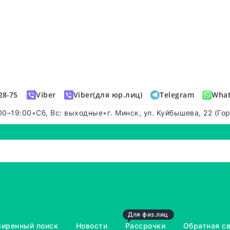
28-75
Viber
Viber(для юр.лиц)
Telegram
Wha
00–19:00
•
Сб, Вс: выходные
•
г. Минск, ул. Куйбышева, 22 (Го
Для физ.лиц
иренный поиск
Новости
Рассрочки
Обратная с