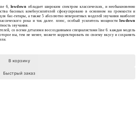
ine 6,
lowdown
обладает широким спектром классических, и необыкновенно
нства басовых комбоусилителей сфокусировано в основном на громкости и
ля бас-гитары, а также 5 абсолютно невероятных моделей звучания наиболее
лассического рока и так далее. плюс, особый усилитель мощности
lowdown
тность звучания.
телей, со всеми деталями воссозданными специалистами line 6. каждая модель
оторое вы, тем не менее, можете корректировать по своему вкусу и сохранять
ели.
В корзину
Быстрый заказ