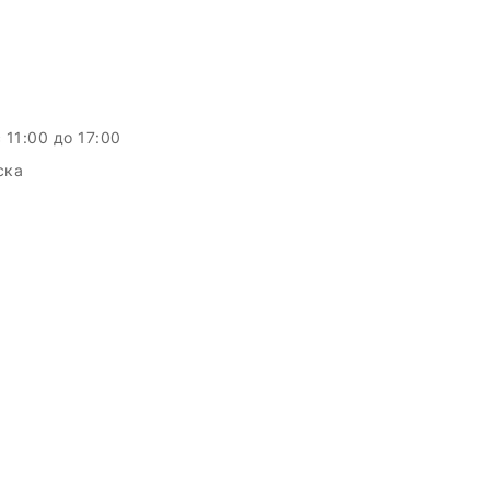
c 11:00 до 17:00
ска
c.by