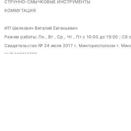
СТРУННО-СМЫЧКОВЫЕ ИНСТРУМЕНТЫ
КОММУТАЦИЯ
ИП Шелкович Виталий Евгеньевич
Режим работы:
Пн , Вт , Ср , Чт , Пт c 10:00 до 19:00 ; Сб 
Свидетельство № 24 июля 2017 г. Мингорисполком г. Мин
УНП 192511707
г.Минск, ул.Куйбышева, 22 (Горизонт HUB)
Дата регистрации в Торговом реестре РБ: 15.09.2015
+375(29)6151516; +375(29)362-28-75 / admin@badcatmusi
ЗАКАЗАТЬ ЗВОНОК
Контактный телефон
Ваше имя