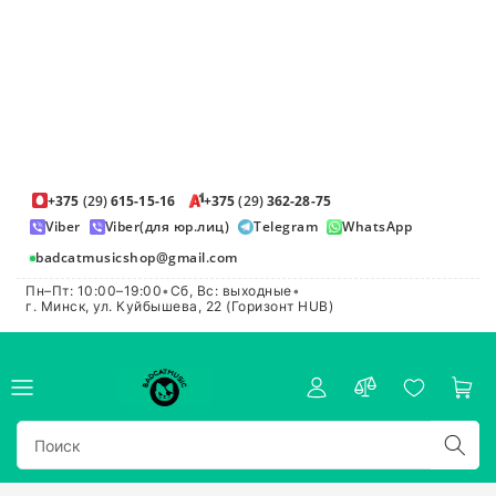
+375
(29)
615-15-16
+375
(29)
362-28-75
Viber
Viber(для юр.лиц)
Telegram
WhatsApp
badcatmusicshop@gmail.com
Пн–Пт: 10:00–19:00
•
Сб, Вс: выходные
•
г. Минск, ул. Куйбышева, 22 (Горизонт HUB)