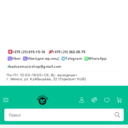
+375
(29)
615-15-16
+375
(29)
362-28-75
Viber
Viber(для юр.лиц)
Telegram
WhatsApp
badcatmusicshop@gmail.com
Пн–Пт: 10:00–19:00
•
Сб, Вс: выходные
•
г. Минск, ул. Куйбышева, 22 (Горизонт HUB)