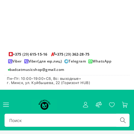
+375
(29)
615-15-16
+375
(29)
362-28-75
Viber
Viber(для юр.лиц)
Telegram
WhatsApp
badcatmusicshop@gmail.com
Пн–Пт: 10:00–19:00
•
Сб, Вс: выходные
•
г. Минск, ул. Куйбышева, 22 (Горизонт HUB)