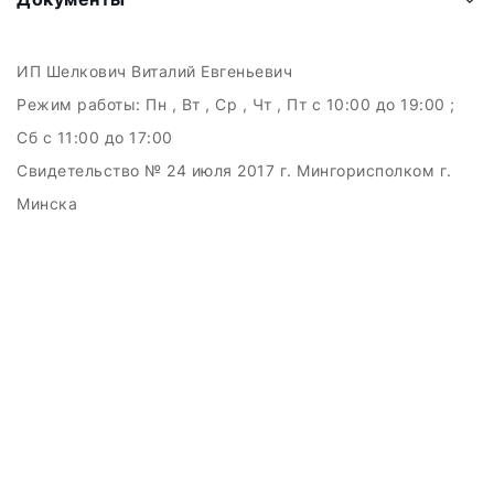
ИП Шелкович Виталий Евгеньевич
Режим работы:
Пн , Вт , Ср , Чт , Пт c 10:00 до 19:00 ;
Сб c 11:00 до 17:00
Свидетельство № 24 июля 2017 г. Мингорисполком г.
Минска
УНП 192511707
г.Минск, ул.Куйбышева, 22 (Горизонт HUB)
Дата регистрации в Торговом реестре РБ: 15.09.2015
+375(29)6151516; +375(29)362-28-75 /
admin@badcatmusic.by
Создание сайтов beseller
ЗАКАЗАТЬ ЗВОНОК
Контактный телефон
Ваше имя