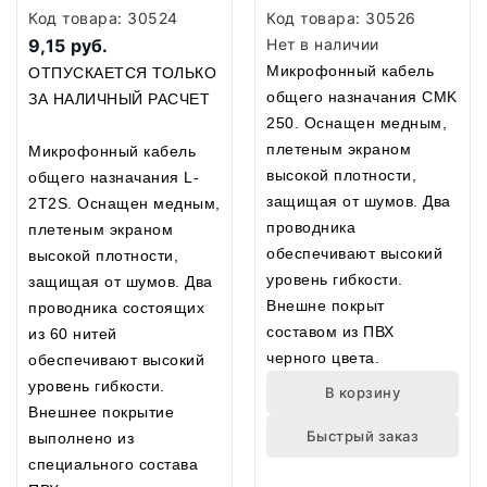
Pair Microphone Bulk
Код товара:
30524
Код товара:
30526
Cable BLACK
9,15 руб.
Нет в наличии
Микрофонный кабель
ОТПУСКАЕТСЯ ТОЛЬКО
общего назначания CMK
ЗА НАЛИЧНЫЙ РАСЧЕТ
250. Оснащен медным,
плетеным экраном
Микрофонный кабель
высокой плотности,
общего назначания L-
защищая от шумов. Два
2T2S. Оснащен медным,
проводника
плетеным экраном
обеспечивают высокий
высокой плотности,
уровень гибкости.
защищая от шумов. Два
Внешне покрыт
проводника состоящих
составом из ПВХ
из 60 нитей
черного цвета.
обеспечивают высокий
уровень гибкости.
В корзину
Внешнее покрытие
Быстрый заказ
выполнено из
специального состава