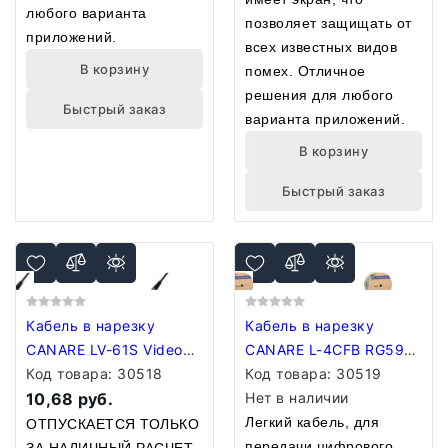
любого варианта
позволяет защищать от
приложений.
всех известных видов
В корзину
помех. Отличное
решения для любого
Быстрый заказ
варианта приложений.
В корзину
Быстрый заказ
Кабель в нарезку
Кабель в нарезку
CANARE LV-61S Video
CANARE L-4CFB RG59
Coaxial Cable Black
Код товара:
30518
HD-SDI Coaxial Cable
Код товара:
30519
10,68 руб.
Black
Нет в наличии
Легкий кабель, для
ОТПУСКАЕТСЯ ТОЛЬКО
передачи цифрового