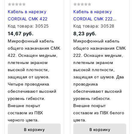
Кабель в нарезку
Кабель в нарезку
CORDIAL CMK 422
CORDIAL CMK 222
Код товара:
30525
WHITE
Код товара:
30528
14,67 руб.
8,23 руб.
Микрофонный кабель
Микрофонный кабель
общего назначания CMK
общего назначания CMK
422. Оснащен медным,
222. Оснащен медным,
плетеным экраном
плетеным экраном
высокой плотности,
высокой плотности,
защищая от шумов.
защищая от шумов. Два
Четыре проводника
проводника
обеспечивают высокий
обеспечивают высокий
уровень гибкости.
уровень гибкости.
Внешне покрыт
Внешне покрыт
составом из ПВХ
составом из ПВХ белого
черного цвета.
цвета.
В корзину
В корзину