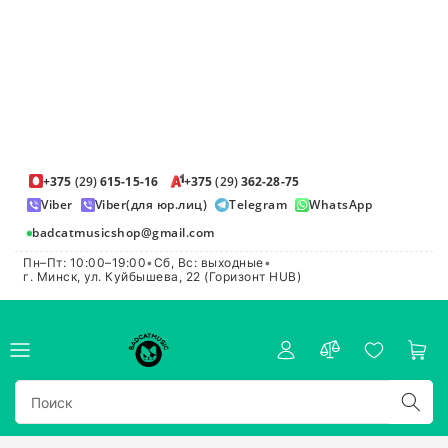
+375
(29)
615-15-16
+375
(29)
362-28-75
Viber
Viber(для юр.лиц)
Telegram
WhatsApp
badcatmusicshop@gmail.com
Пн–Пт: 10:00–19:00
•
Сб, Вс: выходные
•
г. Минск, ул. Куйбышева, 22 (Горизонт HUB)