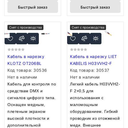
Быстрый заказ
Быстрый заказ
Снят с производства
Снят с производства
Кабель в нарезку
Кабель в нарезку LIET
KLOTZ OT206BL
KABELIS H03VVH2-F
Код товара:
30536
Код товара:
30537
Нет в наличии
Нет в наличии
Кабель для контроля по
Легкий кабель H03VVH2-
средствам DMX и
F 2×0,5 для
сигналов цифрого типа.
использования с
Оснащен медным,
маломощным
плетеным экраном
оборудованием. Гибкий
высокой плотности и
проводник из отожженой
дополнительной
меди. Внешнее