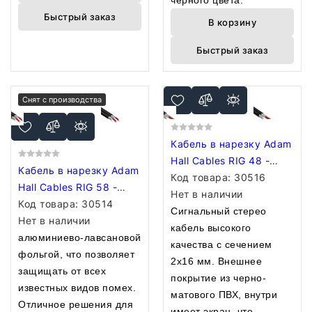
черного цвета.
Быстрый заказ
В корзину
Быстрый заказ
Снят с производства
Кабель в нарезку Adam
Hall Cables RIG 48 -
Кабель в нарезку Adam
Twin Cable 2 x 0.16 mm
Код товара:
30516
Hall Cables RIG 58 -
Нет в наличии
Twin Cable stereo 4 x
Код товара:
30514
Сигнальный стерео
0.16 mm
Нет в наличии
кабель высокого
алюминиево-лавсановой
качества с сечением
фольгой, что позволяет
2х16 мм. Внешнее
защищать от всех
покрытие из черно-
известных видов помех.
матового ПВХ, внутри
Отличное решения для
имеет экран, что