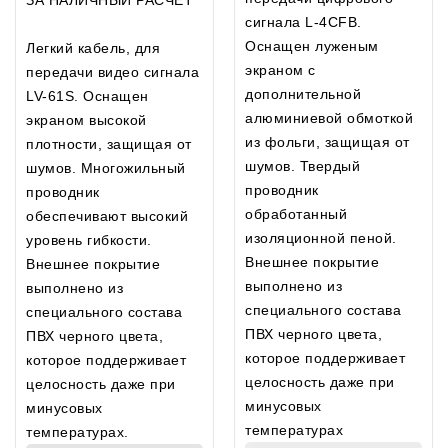
ЗА НАЛИЧНЫЙ РАСЧЕТ
сигнала L-4CFB.
Оснащен луженым
Легкий кабель, для
экраном с
передачи видео сигнала
дополнительной
LV-61S. Оснащен
алюминиевой обмоткой
экраном высокой
из фольги, защищая от
плотности, защищая от
шумов. Твердый
шумов. Многожильный
проводник
проводник
обработанный
обеспечивают высокий
изоляционной пеной.
уровень гибкости.
Внешнее покрытие
Внешнее покрытие
выполнено из
выполнено из
специального состава
специального состава
ПВХ черного цвета,
ПВХ черного цвета,
которое поддерживает
которое поддерживает
целосность даже при
целосность даже при
минусовых
минусовых
температурах
температурах.