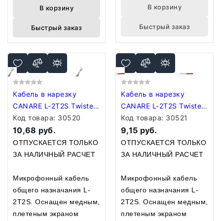
В корзину
В корзину
Быстрый заказ
Быстрый заказ
Кабель в нарезку
Кабель в нарезку
CANARE L-2T2S Twisted
CANARE L-2T2S Twisted
Pair Microphone Bulk
Код товара:
30520
Pair Microphone Bulk
Код товара:
30521
Cable Yellow
10,68 руб.
Cable RED
9,15 руб.
ОТПУСКАЕТСЯ ТОЛЬКО
ОТПУСКАЕТСЯ ТОЛЬКО
ЗА НАЛИЧНЫЙ РАСЧЕТ
ЗА НАЛИЧНЫЙ РАСЧЕТ
Микрофонный кабель
Микрофонный кабель
общего назначания L-
общего назначания L-
2T2S. Оснащен медным,
2T2S. Оснащен медным,
плетеным экраном
плетеным экраном