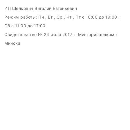
ИП Шелкович Виталий Евгеньевич
Режим работы:
Пн , Вт , Ср , Чт , Пт c 10:00 до 19:00 ;
Сб c 11:00 до 17:00
Свидетельство № 24 июля 2017 г. Мингорисполком г.
Минска
УНП 192511707
г.Минск, ул.Куйбышева, 22 (Горизонт HUB)
Дата регистрации в Торговом реестре РБ: 15.09.2015
+375(29)6151516; +375(29)362-28-75 /
admin@badcatmusic.by
Создание сайтов beseller
ЗАКАЗАТЬ ЗВОНОК
Контактный телефон
Ваше имя
Комментарий