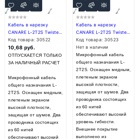
Кабель в нарезку
Кабель в нарезку
CANARE L-2T2S Twisted
CANARE L-2T2S Twisted
Pair Microphone Bulk
Код товара:
30522
Pair Microphone Bulk
Код товара:
30523
Cable GREEN
10,68 руб.
Cable GRAY
Нет в наличии
Микрофонный кабель
ОТПУСКАЕТСЯ ТОЛЬКО
общего назначания L-
ЗА НАЛИЧНЫЙ РАСЧЕТ
2T2S. Оснащен медным,
плетеным экраном
Микрофонный кабель
высокой плотности,
общего назначания L-
защищая от шумов. Два
2T2S. Оснащен медным,
проводника состоящих
плетеным экраном
из 60 нитей
высокой плотности,
обеспечивают высокий
защищая от шумов. Два
уровень гибкости.
проводника состоящих
Внешнее покрытие
из 60 нитей
выполнено из
обеспечивают высокий