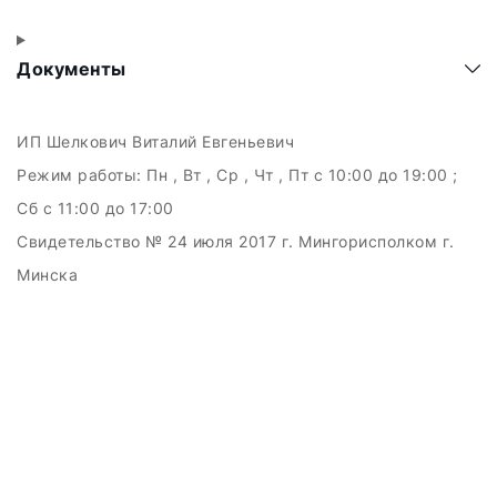
Документы
ИП Шелкович Виталий Евгеньевич
Режим работы:
Пн , Вт , Ср , Чт , Пт c 10:00 до 19:00 ;
Сб c 11:00 до 17:00
Свидетельство № 24 июля 2017 г. Мингорисполком г.
Минска
УНП 192511707
г.Минск, ул.Куйбышева, 22 (Горизонт HUB)
Дата регистрации в Торговом реестре РБ: 15.09.2015
+375(29)6151516; +375(29)362-28-75 /
admin@badcatmusic.by
Создание сайтов beseller
ЗАКАЗАТЬ ЗВОНОК