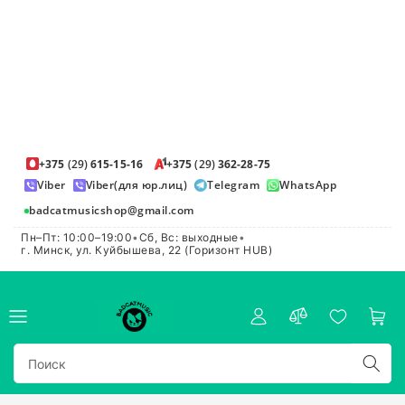
+375
(29)
615-15-16
+375
(29)
362-28-75
Viber
Viber(для юр.лиц)
Telegram
WhatsApp
badcatmusicshop@gmail.com
Пн–Пт: 10:00–19:00
•
Сб, Вс: выходные
•
г. Минск, ул. Куйбышева, 22 (Горизонт HUB)