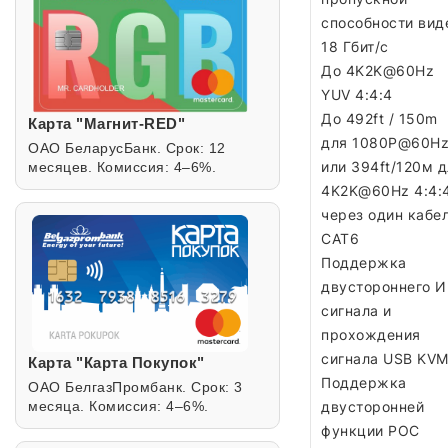
способности вид
18 Гбит/с
До 4K2K@60Hz
YUV 4:4:4
До 492ft / 150m
Карта "Магнит-RED"
для 1080P@60H
ОАО БеларусБанк. Срок: 12
или 394ft/120м 
месяцев. Комиссия: 4–6%.
4K2K@60Hz 4:4:
через один кабе
CAT6
Поддержка
двустороннего И
сигнала и
прохождения
сигнала USB KV
Карта "Карта Покупок"
Поддержка
ОАО БелгазПромбанк. Срок: 3
месяца. Комиссия: 4–6%.
двусторонней
функции POC