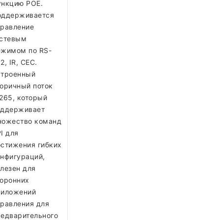
ункцию POE.
оддерживается
правление
остевым
ежимом по RS-
2, IR, CEC.
строенный
оричный поток
265, который
оддерживает
ножество команд
I для
стижения гибких
нфигураций,
лезен для
оронних
риложений
равления для
едварительного