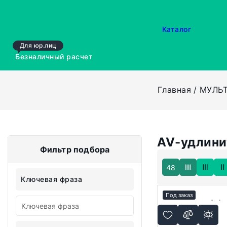
Каталог
Для юр.лиц
Безналичный расчет
Главная
МУЛЬ
AV-удлинит
Фильтр подбора
48
Ключевая фраза
Под заказ