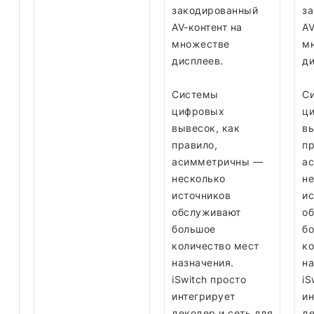
закодированный
з
AV-контент на
AV
множестве
м
дисплеев.
ди
Системы
С
цифровых
ц
вывесок, как
вы
правило,
пр
асимметричны —
а
несколько
не
источников
ис
обслуживают
о
большое
б
количество мест
ко
назначения.
на
iSwitch просто
iS
интегрирует
ин
декодер и сеть для
де