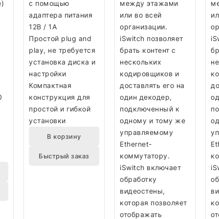
e)
с помощью
между этажами
м
адаптера питания
или во всей
ил
12В / 1А
организации.
ор
Простой plug and
iSwitch позволяет
iS
play, не требуется
брать контент с
бр
установка диска и
нескольких
не
настройки
кодировщиков и
к
Компактная
доставлять его на
до
0
конструкция для
один декодер,
од
простой и гибкой
подключенный к
п
установки
одному и тому же
од
управляемому
у
В корзину
Ethernet-
Et
коммутатору.
ко
Быстрый заказ
iSwitch включает
iS
обработку
об
видеостены,
ви
которая позволяет
ко
отображать
о