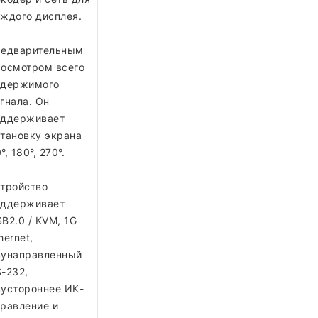
ждого дисплея.
редварительным
осмотром всего
одержимого
гнала. Он
оддерживает
тановку экрана
°, 180°, 270°.
тройство
оддерживает
B2.0 / KVM, 1G
hernet,
вунаправленный
-232,
устороннее ИК-
равление и