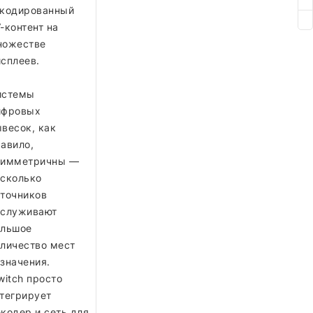
акодированный
-контент на
ножестве
сплеев.
истемы
ифровых
весок, как
авило,
симметричны —
сколько
точников
бслуживают
ольшое
личество мест
значения.
witch просто
тегрирует
кодер и сеть для