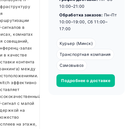
10:00–21:00
нфраструктуру
ля
Обработка заказов:
Пн–Пт
аршрутизации
10:00–19:00, Сб 11:00–
-сигналов в
17:00
исах, комнатах
я совещаний,
Курьер (Минск)
онференц-залах
Транспортная компания
и в качестве
ставки контента
Самовывоз
ранкинга) между
естоположениями.
Подробнее о доставке
witch эффективно
ставляет
ысококачественный
-сигнал с малой
адержкой на
ножество
сплеев на этаже,