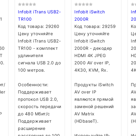
Infobit iTrans USB2-
Infobit iSwitch
In
1
TR100
2000R
2
Код товара:
29260
Код товара:
29259
Ко
Цену уточняйте
Цену уточняйте
Це
Infobit iTrans USB2-
Infobit iSwitch
In
60
TR100 - комплект
2000R - декодер
20
eT
удлинителя
HDMI 4K JPEG
H
0.
сигнала USB 2.0 до
2000 AV over IP,
20
100 метров.
4K30, KVM, Rx.
4K
ит/
Особенности:
Продукты iSwitch
Пр
der
Поддерживает
AV over IP
AV
протокол USB 2.0,
являются прямой
я
скорость передачи
заменой решений
з
P
до 480 Мбит/с
AV Matrix
AV
Поддерживает
(HDbaseT).
(H
расширение
расстояния до 100
Используйте IP-
Ис