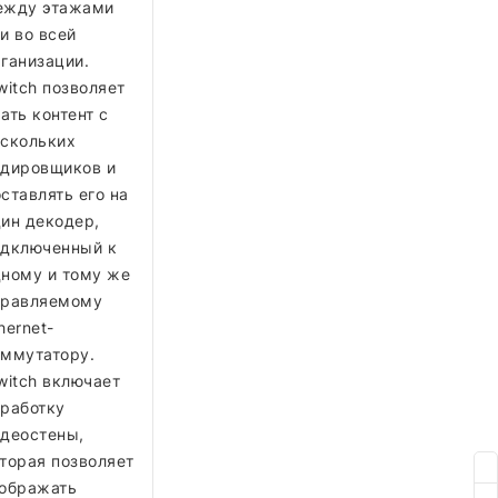
ежду этажами
и во всей
ганизации.
witch позволяет
ать контент с
скольких
одировщиков и
ставлять его на
ин декодер,
одключенный к
ному и тому же
правляемому
hernet-
ммутатору.
witch включает
работку
деостены,
торая позволяет
тображать