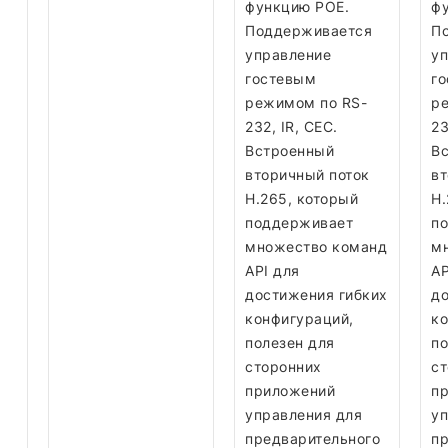
функцию POE.
ф
Поддерживается
П
управление
у
гостевым
г
режимом по RS-
р
232, IR, CEC.
23
Встроенный
В
вторичный поток
вт
H.265, который
H.
поддерживает
п
множество команд
м
API для
AP
достижения гибких
до
конфигураций,
ко
полезен для
по
сторонних
ст
приложений
п
управления для
уп
предварительного
пр