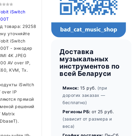
fobit iSwitch
000T
д товара:
29258
ну уточняйте
fobit iSwitch
00T - энкодер
Доставка
DMI 4K JPEG
музыкальных
00 AV over IP,
инструментов по
60, KVM, Tx.
всей Беларуси
одукты iSwitch
Минск:
15 руб.
(при
 over IP
дорогих заказах —
вляются прямой
бесплатно)
аменой решений
Регионы РБ:
от 25 руб.
 Matrix
(зависит от размера и
DbaseT).
веса)
График доставки:
Пн–Сб
пользуйте IP-