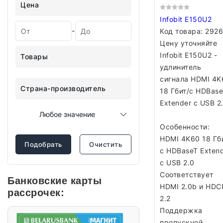
Цена
Infobit E150U2
-
Код товара:
2926
Цену уточняйте
Infobit E150U2 -
Товары
удлинитель
сигнала HDMI 4K
Страна-производитель
18 Гбит/с HDBas
Extender с USB 2.
Любое значение
Особенности:
HDMI 4K60 18 Гб
Подобрать
Очистить
с HDBaseT Exten
с USB 2.0
Соответствует
Банковские карты
HDMI 2.0b и HDC
рассрочек:
2.2
Поддержка
пропускной