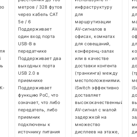
ео
метров / 328 футов
инфраструктуру
и
через кабель CAT
для
д
5e / 6
маршрутизации
м
Поддерживает
AV-сигналов в
AV
один вход порта
офисах, комнатах
оф
z
USB-B в
для совещаний,
дл
для
передатчике
конференц-залах
к
4
Поддерживает два
или в качестве
ил
ль
выходных порта
доставки контента
до
USB 2.0 в
(транкинга) между
(т
приемнике
местоположениями.
м
К-
Поддерживает
iSwitch эффективно
iS
функцию PoC, что
доставляет
до
означает, что либо
высококачественный
в
M
передатель, либо
AV-сигнал с малой
AV
приемник
задержкой на
з
подключены к
множество
м
источнику питания
дисплеев на этаже,
ди