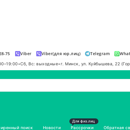
28-75
Viber
Viber(для юр.лиц)
Telegram
Wha
00–19:00
•
Сб, Вс: выходные
•
г. Минск, ул. Куйбышева, 22 (Го
Для физ.лиц
иренный поиск
Новости
Рассрочки
Обратная с