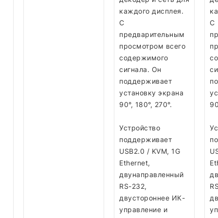
каждого дисплея.
ка
С
С
предварительным
п
просмотром всего
пр
содержимого
с
сигнала. Он
си
поддерживает
п
установку экрана
ус
90°, 180°, 270°.
90
Устройство
Ус
поддерживает
п
USB2.0 / KVM, 1G
US
Ethernet,
Et
двунаправленный
д
RS-232,
RS
двустороннее ИК-
дв
управление и
уп