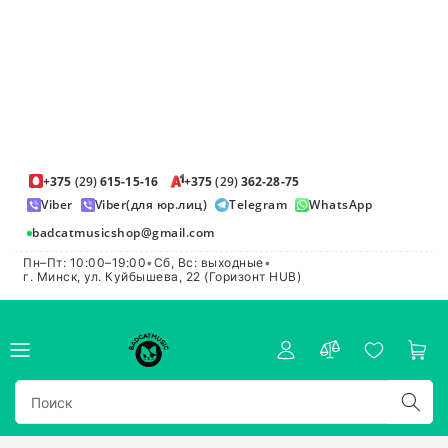
+375
(29)
615-15-16
+375
(29)
362-28-75
Viber
Viber(для юр.лиц)
Telegram
WhatsApp
badcatmusicshop@gmail.com
Пн–Пт: 10:00–19:00
•
Сб, Вс: выходные
•
г. Минск, ул. Куйбышева, 22 (Горизонт HUB)