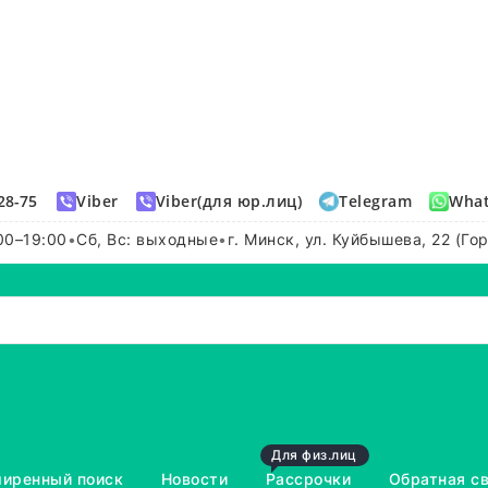
28-75
Viber
Viber(для юр.лиц)
Telegram
Wha
00–19:00
•
Сб, Вс: выходные
•
г. Минск, ул. Куйбышева, 22 (Го
Для физ.лиц
иренный поиск
Новости
Рассрочки
Обратная с