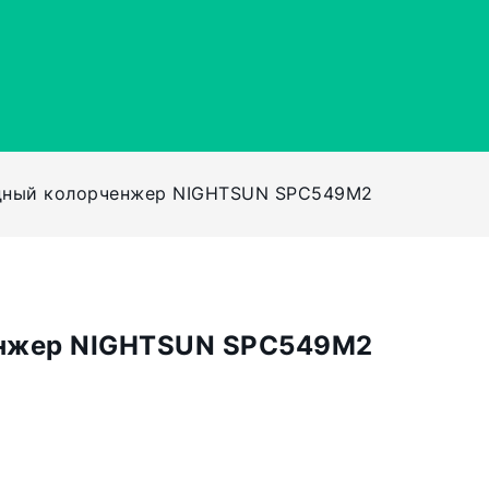
дный колорченжер NIGHTSUN SPC549M2
енжер NIGHTSUN SPC549M2