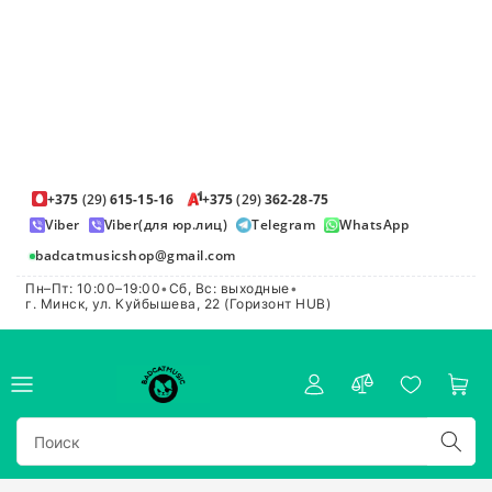
+375
(29)
615-15-16
+375
(29)
362-28-75
Viber
Viber(для юр.лиц)
Telegram
WhatsApp
badcatmusicshop@gmail.com
Пн–Пт: 10:00–19:00
•
Сб, Вс: выходные
•
г. Минск, ул. Куйбышева, 22 (Горизонт HUB)