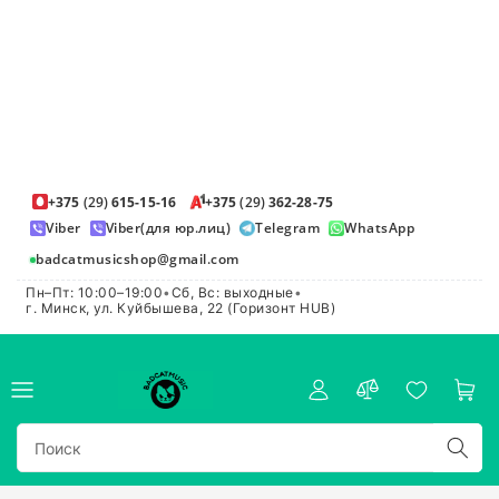
+375
(29)
615-15-16
+375
(29)
362-28-75
Viber
Viber(для юр.лиц)
Telegram
WhatsApp
badcatmusicshop@gmail.com
Пн–Пт: 10:00–19:00
•
Сб, Вс: выходные
•
г. Минск, ул. Куйбышева, 22 (Горизонт HUB)