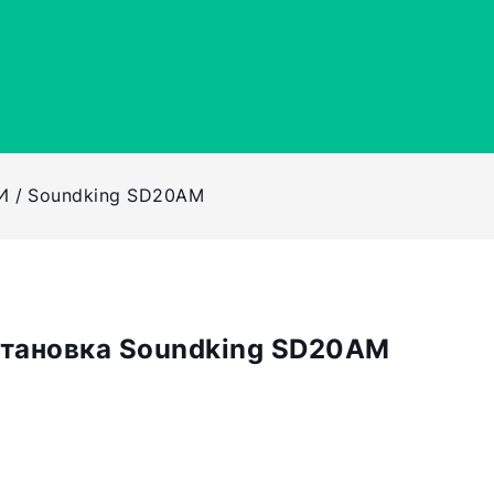
И
Soundking SD20AM
становка Soundking SD20AM