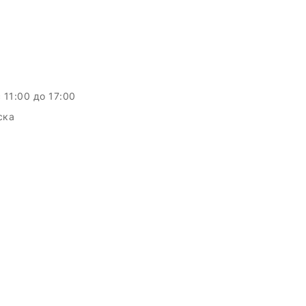
c 11:00 до 17:00
ска
c.by