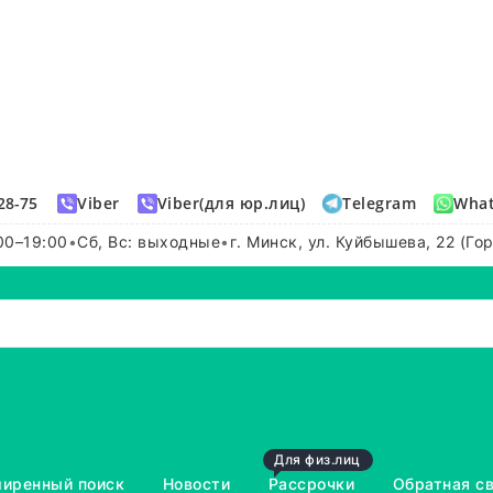
28-75
Viber
Viber(для юр.лиц)
Telegram
Wha
00–19:00
•
Сб, Вс: выходные
•
г. Минск, ул. Куйбышева, 22 (Го
Для физ.лиц
иренный поиск
Новости
Рассрочки
Обратная с