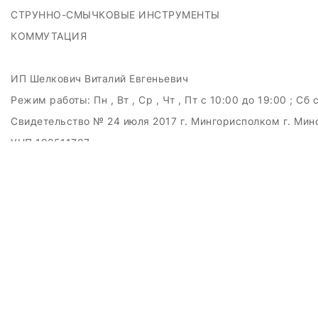
СТРУННО-СМЫЧКОВЫЕ ИНСТРУМЕНТЫ
КОММУТАЦИЯ
ИП Шелкович Виталий Евгеньевич
Режим работы:
Пн , Вт , Ср , Чт , Пт c 10:00 до 19:00 ; Сб 
Свидетельство № 24 июля 2017 г. Мингорисполком г. Мин
УНП 192511707
г.Минск, ул.Куйбышева, 22 (Горизонт HUB)
Дата регистрации в Торговом реестре РБ: 15.09.2015
+375(29)6151516; +375(29)362-28-75 / admin@badcatmusi
ЗАКАЗАТЬ ЗВОНОК
Контактный телефон
Ваше имя