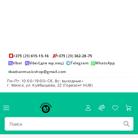
+375
(29)
615-15-16
+375
(29)
362-28-75
Viber
Viber(для юр.лиц)
Telegram
WhatsApp
badcatmusicshop@gmail.com
Пн–Пт: 10:00–19:00
•
Сб, Вс: выходные
•
г. Минск, ул. Куйбышева, 22 (Горизонт HUB)