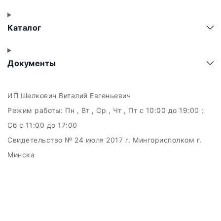
Каталог
Документы
ИП Шелкович Виталий Евгеньевич
Режим работы:
Пн , Вт , Ср , Чт , Пт c 10:00 до 19:00 ;
Сб c 11:00 до 17:00
Свидетельство № 24 июля 2017 г. Мингорисполком г.
Минска
УНП 192511707
г.Минск, ул.Куйбышева, 22 (Горизонт HUB)
Дата регистрации в Торговом реестре РБ: 15.09.2015
+375(29)6151516; +375(29)362-28-75 /