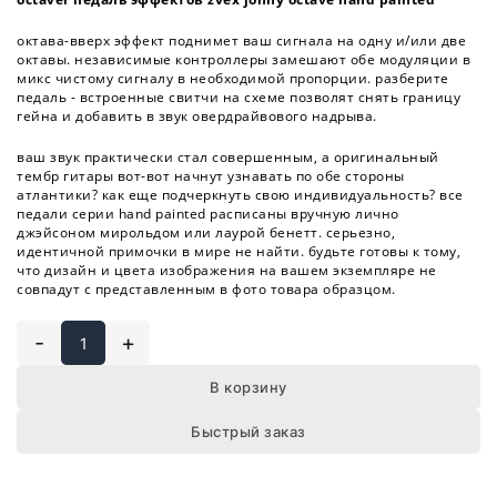
октава-вверх эффект поднимет ваш сигнала на одну и/или две
октавы. независимые контроллеры замешают обе модуляции в
микс чистому сигналу в необходимой пропорции. разберите
педаль - встроенные свитчи на схеме позволят снять границу
гейна и добавить в звук овердрайвового надрыва.
ваш звук практически стал совершенным, а оригинальный
тембр гитары вот-вот начнут узнавать по обе стороны
атлантики? как еще подчеркнуть свою индивидуальность? все
педали серии hand painted расписаны вручную лично
джэйсоном мирольдом или лаурой бенетт. серьезно,
идентичной примочки в мире не найти. будьте готовы к тому,
что дизайн и цвета изображения на вашем экземпляре не
совпадут с представленным в фото товара образцом.
-
+
В корзину
Быстрый заказ