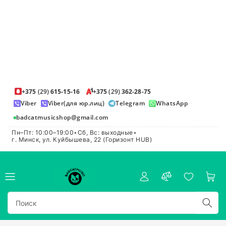
+375
(29)
615-15-16
+375
(29)
362-28-75
Viber
Viber(для юр.лиц)
Telegram
WhatsApp
badcatmusicshop@gmail.com
Пн–Пт: 10:00–19:00
•
Сб, Вс: выходные
•
г. Минск, ул. Куйбышева, 22 (Горизонт HUB)