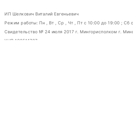
ИП Шелкович Виталий Евгеньевич
Режим работы:
Пн , Вт , Ср , Чт , Пт c 10:00 до 19:00 ; Сб 
Свидетельство № 24 июля 2017 г. Мингорисполком г. Мин
УНП 192511707
г.Минск, ул.Куйбышева, 22 (Горизонт HUB)
Дата регистрации в Торговом реестре РБ: 15.09.2015
+375(29)6151516; +375(29)362-28-75 / admin@badcatmusi
ЗАКАЗАТЬ ЗВОНОК
Контактный телефон
Ваше имя
Комментарий