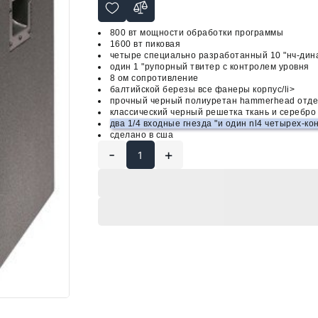
800 вт мощности обработки программы
1600 вт пиковая
четыре специально разработанный 10 "нч-дин
один 1 "рупорный твитер с контролем уровня
8 ом сопротивление
балтийской березы все фанеры корпус/li>
прочный черный полиуретан hammerhead отде
классический черный решетка ткань и серебро
два 1/4 входные гнезда "и один nl4 четырех-ко
сделано в сша
-
+