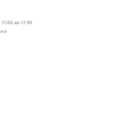
c 11:00 до 17:00
ска
c.by