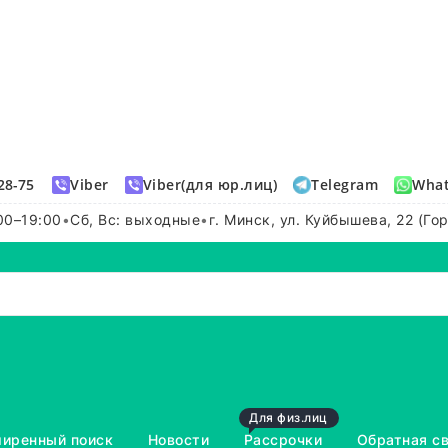
28-75
Viber
Viber(для юр.лиц)
Telegram
Wha
00–19:00
•
Сб, Вс: выходные
•
г. Минск, ул. Куйбышева, 22 (Го
Для физ.лиц
иренный поиск
Новости
Рассрочки
Обратная с