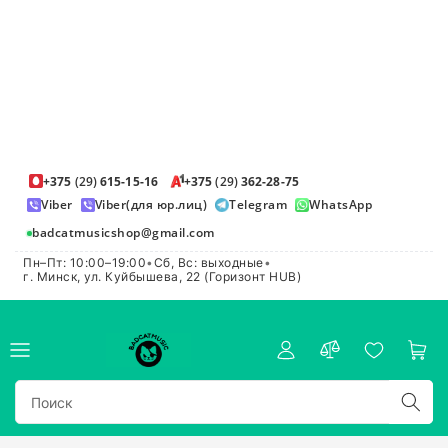
+375
(29)
615-15-16
+375
(29)
362-28-75
Viber
Viber(для юр.лиц)
Telegram
WhatsApp
badcatmusicshop@gmail.com
Пн–Пт: 10:00–19:00
•
Сб, Вс: выходные
•
г. Минск, ул. Куйбышева, 22 (Горизонт HUB)