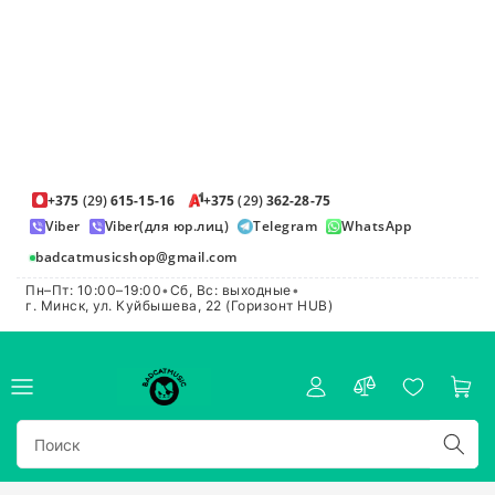
+375
(29)
615-15-16
+375
(29)
362-28-75
Viber
Viber(для юр.лиц)
Telegram
WhatsApp
badcatmusicshop@gmail.com
Пн–Пт: 10:00–19:00
•
Сб, Вс: выходные
•
г. Минск, ул. Куйбышева, 22 (Горизонт HUB)