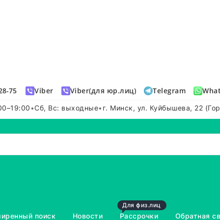
28-75
Viber
Viber(для юр.лиц)
Telegram
Wha
00–19:00
•
Сб, Вс: выходные
•
г. Минск, ул. Куйбышева, 22 (Го
Для физ.лиц
иренный поиск
Новости
Рассрочки
Обратная с