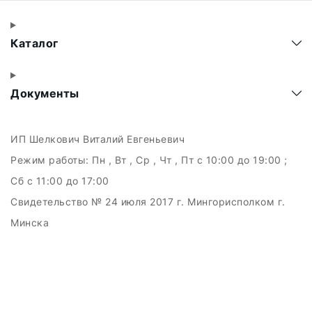
Каталог
Документы
ИП Шелкович Виталий Евгеньевич
Режим работы:
Пн , Вт , Ср , Чт , Пт c 10:00 до 19:00 ;
Сб c 11:00 до 17:00
Свидетельство № 24 июля 2017 г. Мингорисполком г.
Минска
УНП 192511707
г.Минск, ул.Куйбышева, 22 (Горизонт HUB)
Дата регистрации в Торговом реестре РБ: 15.09.2015
+375(29)6151516; +375(29)362-28-75 /