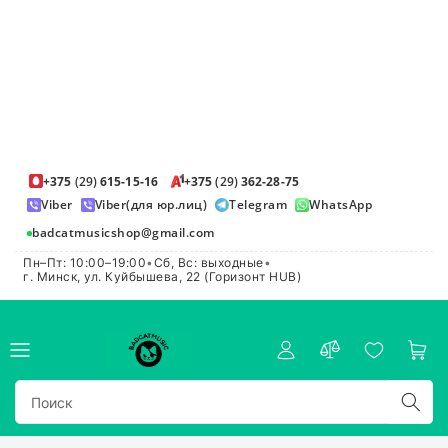
+375
(29)
615-15-16
+375
(29)
362-28-75
Viber
Viber(для юр.лиц)
Telegram
WhatsApp
badcatmusicshop@gmail.com
Пн–Пт: 10:00–19:00
•
Сб, Вс: выходные
•
г. Минск, ул. Куйбышева, 22 (Горизонт HUB)