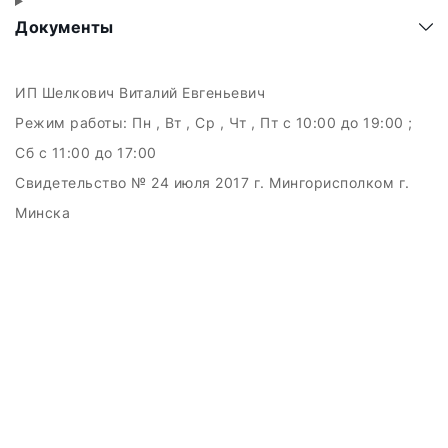
Документы
ИП Шелкович Виталий Евгеньевич
Режим работы:
Пн , Вт , Ср , Чт , Пт c 10:00 до 19:00 ;
Сб c 11:00 до 17:00
Свидетельство № 24 июля 2017 г. Мингорисполком г.
Минска
УНП 192511707
г.Минск, ул.Куйбышева, 22 (Горизонт HUB)
Дата регистрации в Торговом реестре РБ: 15.09.2015
+375(29)6151516; +375(29)362-28-75 /
admin@badcatmusic.by
Создание сайтов beseller
ЗАКАЗАТЬ ЗВОНОК
Контактный телефон