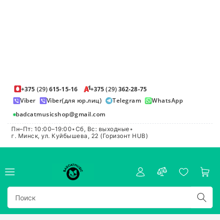
+375
(29)
615-15-16
+375
(29)
362-28-75
Viber
Viber(для юр.лиц)
Telegram
WhatsApp
badcatmusicshop@gmail.com
Пн–Пт: 10:00–19:00
•
Сб, Вс: выходные
•
г. Минск, ул. Куйбышева, 22 (Горизонт HUB)