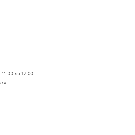
c 11:00 до 17:00
ска
c.by