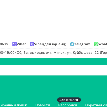
28-75
Viber
Viber(для юр.лиц)
Telegram
Wha
00–19:00
•
Сб, Вс: выходные
•
г. Минск, ул. Куйбышева, 22 (Го
Для физ.лиц
иренный поиск
Новости
Рассрочки
Обратная с