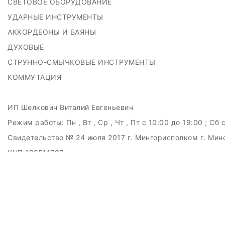
СВЕТОВОЕ ОБОРУДОВАНИЕ
УДАРНЫЕ ИНСТРУМЕНТЫ
АККОРДЕОНЫ И БАЯНЫ
ДУХОВЫЕ
СТРУННО-СМЫЧКОВЫЕ ИНСТРУМЕНТЫ
КОММУТАЦИЯ
ИП Шелкович Виталий Евгеньевич
Режим работы:
Пн , Вт , Ср , Чт , Пт c 10:00 до 19:00 ; Сб 
Свидетельство № 24 июля 2017 г. Мингорисполком г. Мин
УНП 192511707
г.Минск, ул.Куйбышева, 22 (Горизонт HUB)
Дата регистрации в Торговом реестре РБ: 15.09.2015
+375(29)6151516; +375(29)362-28-75 / admin@badcatmusi