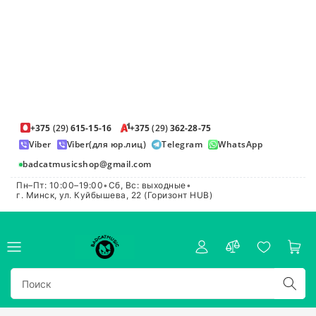
+375
(29)
615-15-16
+375
(29)
362-28-75
Viber
Viber(для юр.лиц)
Telegram
WhatsApp
badcatmusicshop@gmail.com
Пн–Пт: 10:00–19:00
•
Сб, Вс: выходные
•
г. Минск, ул. Куйбышева, 22 (Горизонт HUB)