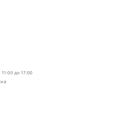
c 11:00 до 17:00
ска
c.by