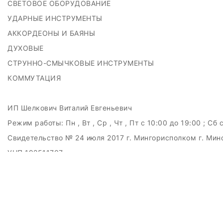
СВЕТОВОЕ ОБОРУДОВАНИЕ
УДАРНЫЕ ИНСТРУМЕНТЫ
АККОРДЕОНЫ И БАЯНЫ
ДУХОВЫЕ
СТРУННО-СМЫЧКОВЫЕ ИНСТРУМЕНТЫ
КОММУТАЦИЯ
ИП Шелкович Виталий Евгеньевич
Режим работы:
Пн , Вт , Ср , Чт , Пт c 10:00 до 19:00 ; Сб 
Свидетельство № 24 июля 2017 г. Мингорисполком г. Мин
УНП 192511707
г.Минск, ул.Куйбышева, 22 (Горизонт HUB)
Дата регистрации в Торговом реестре РБ: 15.09.2015
+375(29)6151516; +375(29)362-28-75 / admin@badcatmusi