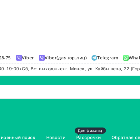
28-75
Viber
Viber(для юр.лиц)
Telegram
Wha
00–19:00
•
Сб, Вс: выходные
•
г. Минск, ул. Куйбышева, 22 (Го
Для физ.лиц
иренный поиск
Новости
Рассрочки
Обратная с