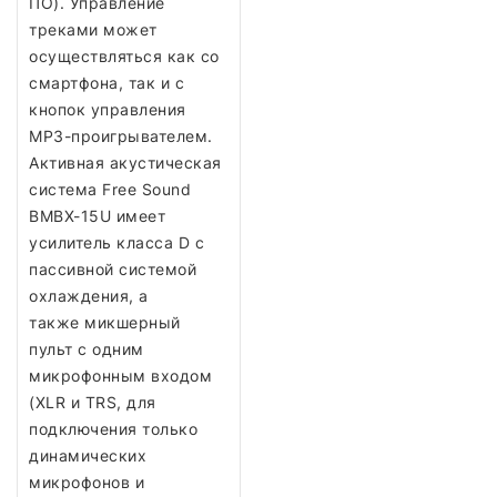
ПО). Управление
треками может
осуществляться как со
смартфона, так и с
кнопок управления
MP3-проигрывателем.
Активная акустическая
система Free Sound
BMBX-15U имеет
усилитель класса D с
пассивной системой
охлаждения, а
также микшерный
пульт с одним
микрофонным входом
(XLR и TRS, для
подключения только
динамических
микрофонов и