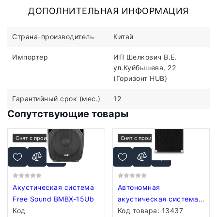
ДОПОЛНИТЕЛЬНАЯ ИНФОРМАЦИЯ
Страна-производитель
Китай
Импортер
ИП Шелкович В.Е.
ул.Куйбышева, 22
(Горизонт HUB)
Гарантийный срок (мес.)
12
Сопутствующие товары
Снят с производства
Снят с производства
Акустическая система
Автономная
Free Sound BMBX-15Ub
акустическая система
Код
Numark Block Party
Код товара:
13437