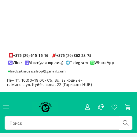
+375
(29)
615-15-16
+375
(29)
362-28-75
Viber
Viber(для юр.лиц)
Telegram
WhatsApp
badcatmusicshop@gmail.com
Пн–Пт: 10:00–19:00
•
Сб, Вс: выходные
•
г. Минск, ул. Куйбышева, 22 (Горизонт HUB)