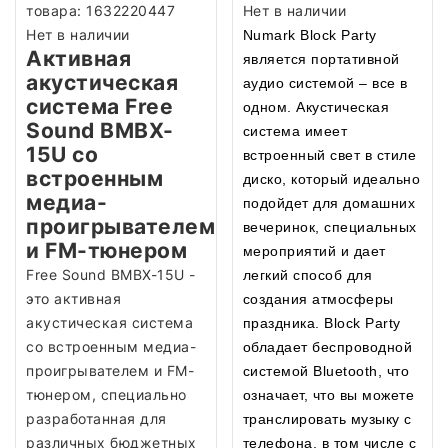
товара:
1632220447
Нет в наличии
Нет в наличии
Numark Block Party
Активная
является портативной
акустическая
аудио системой – все в
система Free
одном. Акустическая
Sound BMBX-
система имеет
15U со
встроенный свет в стиле
встроенным
диско, который идеально
медиа-
подойдет для домашних
проигрывателем
вечеринок, специальных
и FM-тюнером
мероприятий и дает
Free Sound BMBX-15U -
легкий способ для
это активная
создания атмосферы
акустическая система
праздника. Block Party
со встроенным медиа-
обладает беспроводной
проигрывателем и FM-
системой Bluetooth, что
тюнером, специально
означает, что вы можете
разработанная для
транслировать музыку с
различных бюджетных
телефона, в том числе с