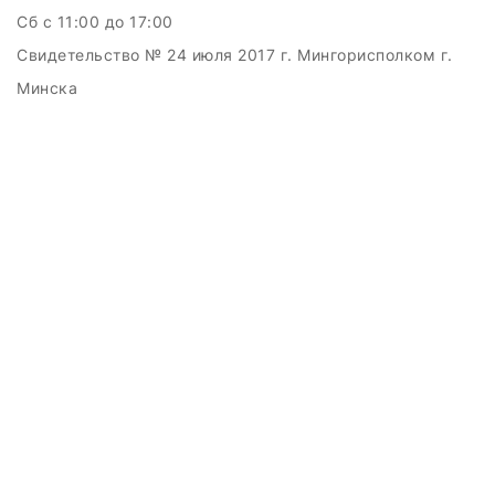
Сб c 11:00 до 17:00
Свидетельство № 24 июля 2017 г. Мингорисполком г.
Минска
УНП 192511707
г.Минск, ул.Куйбышева, 22 (Горизонт HUB)
Дата регистрации в Торговом реестре РБ: 15.09.2015
+375(29)6151516; +375(29)362-28-75 /
admin@badcatmusic.by
Создание сайтов beseller
ЗАКАЗАТЬ ЗВОНОК
Контактный телефон
Ваше имя
Комментарий