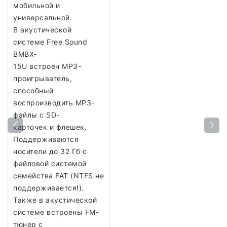
мобильной и
универсальной.
В акустической
системе Free Sound
BMBX-
15U встроен MP3-
проигрыватель,
способный
воспроизводить MP3-
файлы с SD-
карточек и флешек.
Поддерживаются
носители до 32 Гб с
файловой системой
семейства FAT (NTFS не
поддерживается!).
Также в акустической
системе встроены FM-
тюнер с