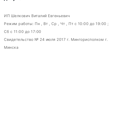
ИП Шелкович Виталий Евгеньевич
Режим работы:
Пн , Вт , Ср , Чт , Пт c 10:00 до 19:00 ;
Сб c 11:00 до 17:00
Свидетельство № 24 июля 2017 г. Мингорисполком г.
Минска
УНП 192511707
г.Минск, ул.Куйбышева, 22 (Горизонт HUB)
Дата регистрации в Торговом реестре РБ: 15.09.2015
+375(29)6151516; +375(29)362-28-75 /
admin@badcatmusic.by
Создание сайтов beseller
ЗАКАЗАТЬ ЗВОНОК
Контактный телефон
Ваше имя