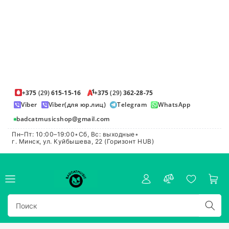
+375
(29)
615-15-16
+375
(29)
362-28-75
Viber
Viber(для юр.лиц)
Telegram
WhatsApp
badcatmusicshop@gmail.com
Пн–Пт: 10:00–19:00
•
Сб, Вс: выходные
•
г. Минск, ул. Куйбышева, 22 (Горизонт HUB)